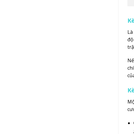
Kè
Là
độ
tr
Nế
chí
của
Kè
Mộ
cượ