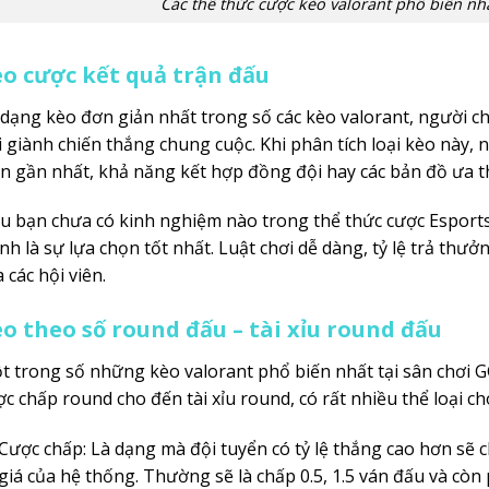
Các thể thức cược kèo valorant phổ biến nhấ
o cược kết quả trận đấu
 dạng kèo đơn giản nhất trong số các kèo valorant, người ch
i giành chiến thắng chung cuộc. Khi phân tích loại kèo này, 
ận gần nhất, khả năng kết hợp đồng đội hay các bản đồ ưa t
u bạn chưa có kinh nghiệm nào trong thể thức cược Esports 
nh là sự lựa chọn tốt nhất. Luật chơi dễ dàng, tỷ lệ trả thư
 các hội viên.
o theo số round đấu – tài xỉu round đấu
t trong số những kèo valorant phổ biến nhất tại sân chơi G
c chấp round cho đến tài xỉu round, có rất nhiều thể loại ch
Cược chấp: Là dạng mà đội tuyển có tỷ lệ thắng cao hơn sẽ 
giá của hệ thống. Thường sẽ là chấp 0.5, 1.5 ván đấu và còn