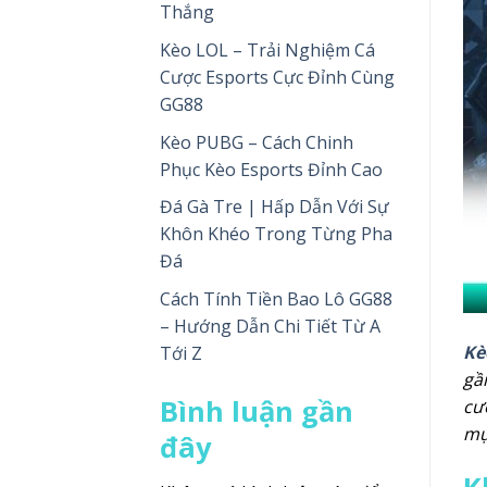
Thắng
Kèo LOL – Trải Nghiệm Cá
Cược Esports Cực Đỉnh Cùng
GG88
Kèo PUBG – Cách Chinh
Phục Kèo Esports Đỉnh Cao
Đá Gà Tre | Hấp Dẫn Với Sự
Khôn Khéo Trong Từng Pha
Đá
Cách Tính Tiền Bao Lô GG88
– Hướng Dẫn Chi Tiết Từ A
Kè
Tới Z
gầ
Bình luận gần
cư
mụ
đây