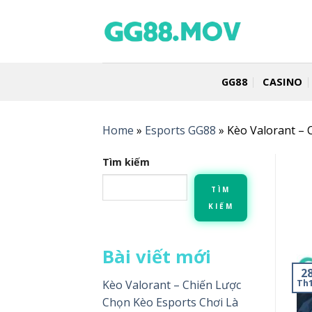
Skip
to
content
GG88
CASINO
Home
»
Esports GG88
»
Kèo Valorant – 
Tìm kiếm
TÌM
KIẾM
Bài viết mới
2
Th
Kèo Valorant – Chiến Lược
Chọn Kèo Esports Chơi Là