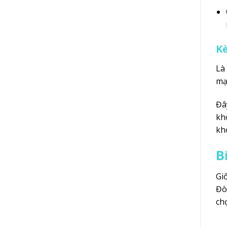
Kè
Là
mạ
Đâ
kh
kh
B
Gi
Đò
ch