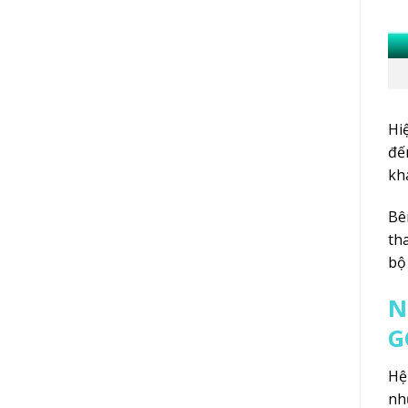
Hi
đến
kh
Bê
th
bộ
N
G
Hệ
nh