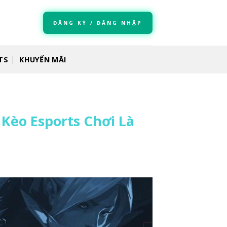
ĐĂNG KÝ / ĐĂNG NHẬP
TS
KHUYẾN MÃI
Kèo Esports Chơi Là