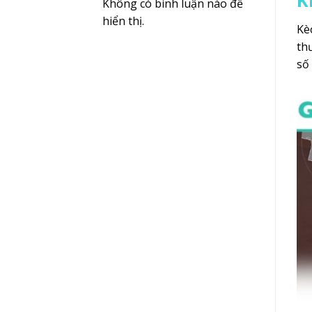
K
Không có bình luận nào để
hiển thị.
Kè
th
số