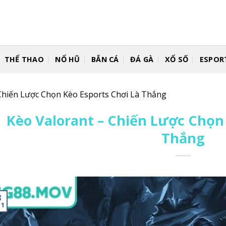
THỂ THAO
NỔ HŨ
BẮN CÁ
ĐÁ GÀ
XỔ SỐ
ESPOR
Chiến Lược Chọn Kèo Esports Chơi Là Thắng
Kèo Valorant – Chiến Lược Chọn 
Thắng
8
11