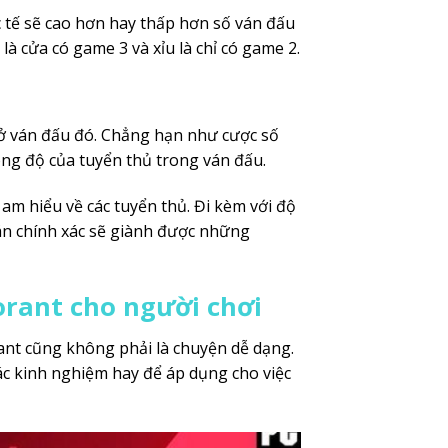
c tế sẽ cao hơn hay thấp hơn số ván đấu
 là cửa có game 3 và xỉu là chỉ có game 2.
 ở ván đấu đó. Chẳng hạn như cược số
ng độ của tuyển thủ trong ván đấu.
am hiểu về các tuyển thủ. Đi kèm với độ
oán chính xác sẽ giành được những
lorant cho người chơi
rant cũng không phải là chuyện dễ dạng.
ác kinh nghiệm hay để áp dụng cho việc