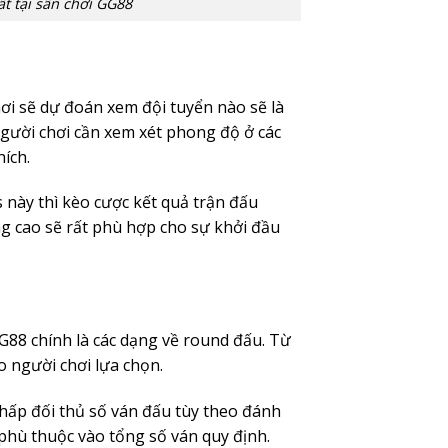
t tại sân chơi GG88
ơi sẽ dự đoán xem đội tuyển nào sẽ là
người chơi cần xem xét phong độ ở các
hích.
này thì kèo cược kết quả trận đấu
ởng cao sẽ rất phù hợp cho sự khởi đầu
G88 chính là các dạng về round đấu. Từ
o người chơi lựa chọn.
chấp đối thủ số ván đấu tùy theo đánh
 phù thuộc vào tổng số ván quy định.